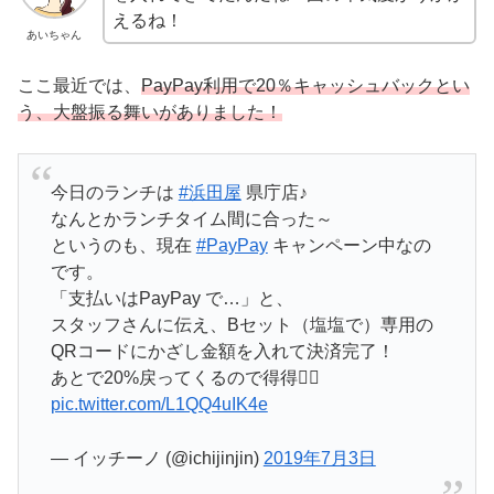
えるね！
あいちゃん
ここ最近では、
PayPay利用で20％キャッシュバックとい
う、大盤振る舞いがありました！
今日のランチは
#浜田屋
県庁店♪
なんとかランチタイム間に合った～
というのも、現在
#PayPay
キャンペーン中なの
です。
「支払いはPayPay で…」と、
スタッフさんに伝え、Bセット（塩塩で）専用の
QRコードにかざし金額を入れて決済完了！
あとで20%戻ってくるので得得🙆‍♂️
pic.twitter.com/L1QQ4uIK4e
— イッチーノ (@ichijinjin)
2019年7月3日