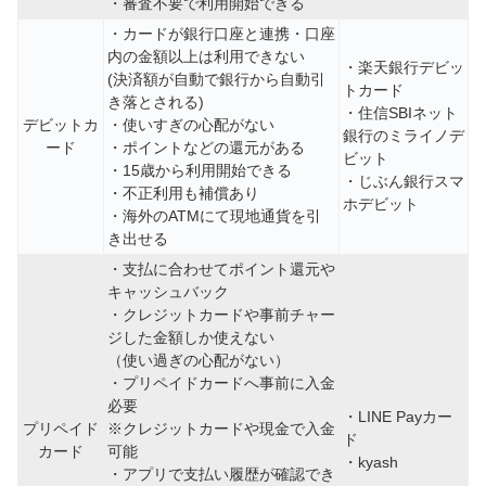
・審査不要で利用開始できる
・カードが銀行口座と連携・口座
内の金額以上は利用できない
・楽天銀行デビッ
(決済額が自動で銀行から自動引
トカード
き落とされる)
・住信SBIネット
デビットカ
・使いすぎの心配がない
銀行のミライノデ
ード
・ポイントなどの還元がある
ビット
・15歳から利用開始できる
・じぶん銀行スマ
・不正利用も補償あり
ホデビット
・海外のATMにて現地通貨を引
き出せる
・支払に合わせてポイント還元や
キャッシュバック
・クレジットカードや事前チャー
ジした金額しか使えない
（使い過ぎの心配がない）
・プリペイドカードへ事前に入金
必要
・LINE Payカー
プリペイド
※クレジットカードや現金で入金
ド
カード
可能
・kyash
・アプリで支払い履歴が確認でき