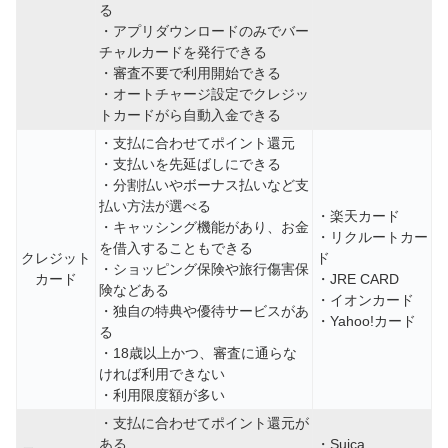
る
・アプリダウンロードのみでバー
チャルカードを発行できる
・審査不要で利用開始できる
・オートチャージ設定でクレジッ
トカードがら自動入金できる
・支払に合わせてポイント還元
・支払いを先延ばしにできる
・分割払いやボーナス払いなど支
払い方法が選べる
・楽天カード
・キャッシング機能があり、お金
・リクルートカー
を借入することもできる
クレジット
ド
・ショッピング保険や旅行傷害保
カード
・JRE CARD
険などある
・イオンカード
・独自の特典や優待サービスがあ
・Yahoo!カード
る
・18歳以上かつ、審査に通らな
ければ利用できない
・利用限度額が多い
・支払に合わせてポイント還元が
ある
・Suica