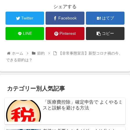
シェアする
Twitter
Facebook
はてブ
LINE
Pinterest
コピー
ホーム
節約
【非常事態宣言】新型コロナ禍の今、
できる節約は？
カテゴリー別人気記事
「医療費控除」確定申告で よくやるミ
スと誤解を避ける方法