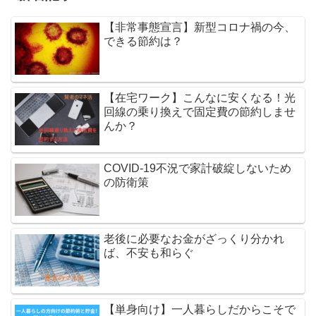
【非常事態宣言】新型コロナ禍の今、
できる節約は？
【在宅ワーク】こんなに安くなる！光
回線の乗り換えで固定費の節約しませ
んか？
COVID-19不況で家計破綻しないため
の防衛策
老後に必要なお金がざっくり分かれ
ば、不安も和らぐ
【単身向け】一人暮らしだからこそで