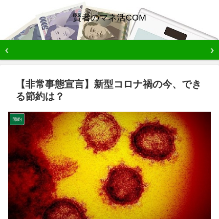
賢者のマネ活COM
【非常事態宣言】新型コロナ禍の今、でき
る節約は？
節約